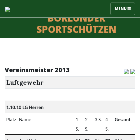
MENU
BÖKLUNDER
SPORTSCHÜTZEN
Vereinsmeister 2013
Luftgewehr
1.10.10 LG Herren
Platz
Name
1
2
3 S.
4
Gesamt
S.
S.
S.