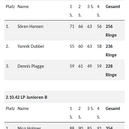
Platz
Name
1
2
3 S.
4
Gesamt
S.
S.
S.
1.
Sören Hansen
71
66
63
56
256
Ringe
2.
Yannik Dubbel
55
60
63
58
236
Ringe
3.
Dennis Plagge
59
61
49
59
228
Ringe
2.10.42 LP Junioren B
Platz
Name
1
2
3 S.
4
Gesamt
S.
S.
S.
1.
Nico Holmer
88
90
85
91
354