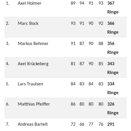
1.
Axel Holmer
89
94
91
93
367
Ringe
2.
Marc Bock
93
91
90
92
366
Ringe
3.
Markus Behmer
91
87
90
88
356
Ringe
4.
Axel Krückeberg
81
87
90
85
343
Ringe
5.
Lars Traulsen
84
83
84
83
334
Ringe
6.
Matthias Pfeiffer
86
80
80
80
326
Ringe
7.
Andreas Bartelt
72
66
77
76
291