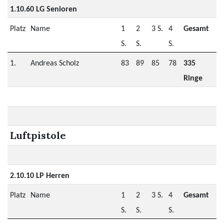
1.10.60 LG Senioren
Platz
Name
1
2
3 S.
4
Gesamt
S.
S.
S.
1.
Andreas Scholz
83
89
85
78
335
Ringe
Luftpistole
2.10.10 LP Herren
Platz
Name
1
2
3 S.
4
Gesamt
S.
S.
S.