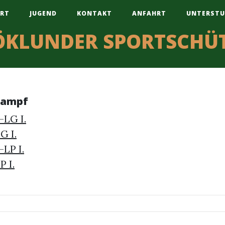
RT
JUGEND
KONTAKT
ANFAHRT
UNTERSTU
ÖKLUNDER SPORTSCHÜ
kampf
-LG I.
G I.
-LP I.
P I.