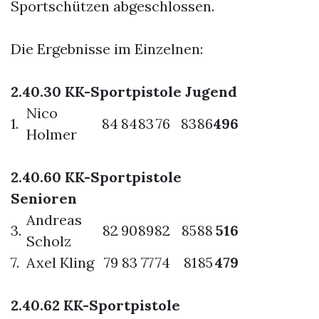
Sportschützen abgeschlossen.
Die Ergebnisse im Einzelnen:
2.40.30 KK-Sportpistole Jugend
Nico
1.
84
84
83
76
83
86
496
Holmer
2.40.60 KK-Sportpistole
Senioren
Andreas
3.
82
90
89
82
85
88
516
Scholz
7.
Axel Kling
79
83
77
74
81
85
479
2.40.62 KK-Sportpistole