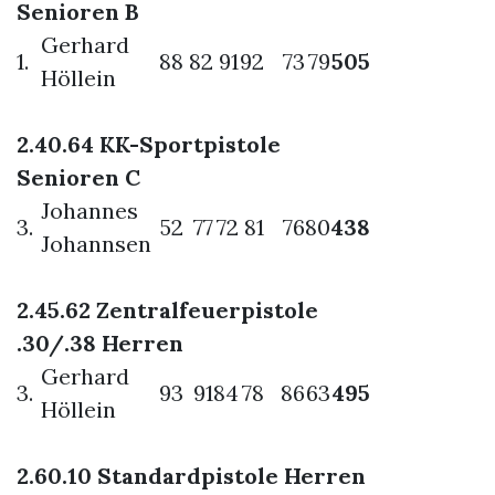
Senioren B
Gerhard
1.
88
82
91
92
73
79
505
Höllein
2.40.64 KK-Sportpistole
Senioren C
Johannes
3.
52
77
72
81
76
80
438
Johannsen
2.45.62 Zentralfeuerpistole
.30/.38 Herren
Gerhard
3.
93
91
84
78
86
63
495
Höllein
2.60.10 Standardpistole Herren