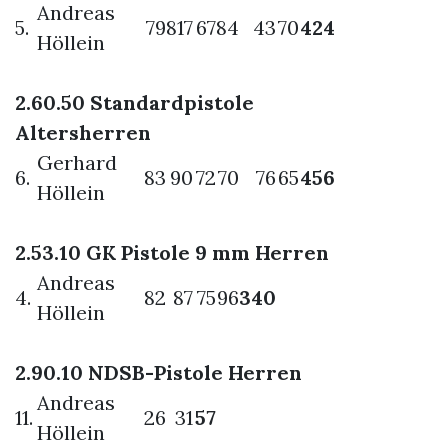
Andreas
5.
79
817
67
84
43
70
424
Höllein
2.60.50
Standardpistole
Altersherren
Gerhard
6.
83
90
72
70
76
65
456
Höllein
2.53.10 GK Pistole 9 mm Herren
Andreas
4.
82
87
75
96
340
Höllein
2.90.10 NDSB-Pistole Herren
Andreas
11.
26
31
57
Höllein